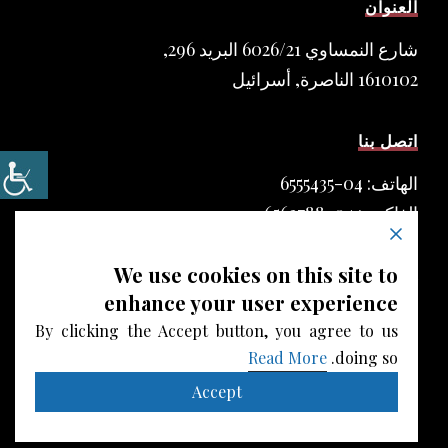
العنوان
شارع النمساوي 6026/21 البريد 296,
1610102 الناصرة, أسرائيل
اتصل بنا
الهاتف: 04-6555435
الفاكس: 04-6562788
البريد الألكتروني:
We use cookies on this site to
Info@asfour-law.com
enhance your user experience
سياسة الخصوصية
By clicking the Accept button, you agree to us
Read More
doing so.
Accept
COPYRIGHT © 2018
ASFOUR-LAW.COM
POWERD BY
SIBANY.COM